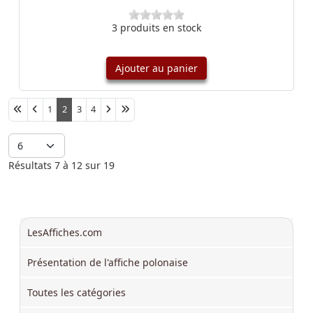
3 produits en stock
Ajouter au panier
Afficher #
1
2
3
4
Résultats 7 à 12 sur 19
LesAffiches.com
Présentation de l'affiche polonaise
Toutes les catégories