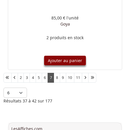
85,00 €
l'unité
Goya
2 produits en stock
Ajouter au panier
Afficher #
2
3
4
5
6
7
8
9
10
11
Résultats 37 à 42 sur 177
LesAffiches.com