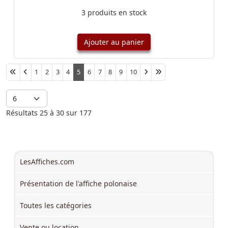
3 produits en stock
Ajouter au panier
Afficher #
1
2
3
4
5
6
7
8
9
10
Résultats 25 à 30 sur 177
LesAffiches.com
Présentation de l'affiche polonaise
Toutes les catégories
Vente ou location