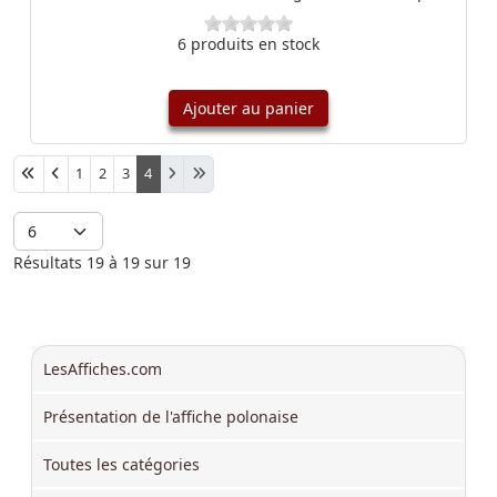
6 produits en stock
Ajouter au panier
Afficher #
1
2
3
4
Résultats 19 à 19 sur 19
LesAffiches.com
Présentation de l'affiche polonaise
Toutes les catégories