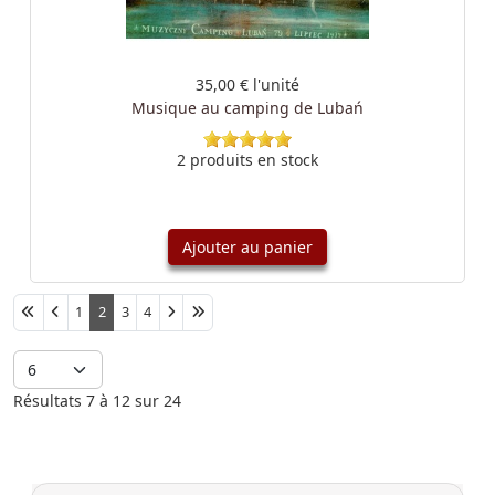
35,00 €
l'unité
Musique au camping de Lubań
2 produits en stock
Ajouter au panier
Afficher #
1
2
3
4
Résultats 7 à 12 sur 24