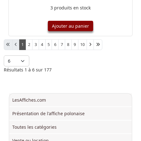
3 produits en stock
Ajouter au panier
Afficher #
1
2
3
4
5
6
7
8
9
10
Résultats 1 à 6 sur 177
LesAffiches.com
Présentation de l'affiche polonaise
Toutes les catégories
Vente ou location